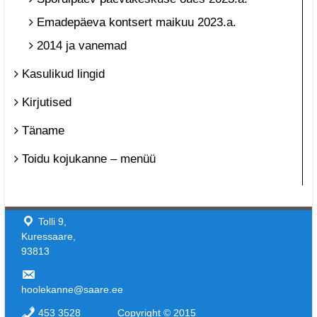
Emadepäeva kontsert maikuu 2023.a.
2014 ja vanemad
Kasulikud lingid
Kirjutised
Täname
Toidu kojukanne – menüü
Tolli 9,
Kuressaare,
93813
hoolekanne@saare.ee
453 3528
Copyright © 2015