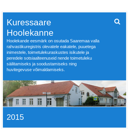
Skip
Kuressaare
to
content
Hoolekanne
Hoolekande eesmärk on osutada Saaremaa valla
rahvastikuregistris olevatele eakatele, puuetega
inimestele, toimetulekuraskustes isikutele ja
peredele sotsiaalteenuseid nende toimetuleku
säilitamiseks ja soodustamiseks ning
huvitegevuse võimaldamiseks.
2015