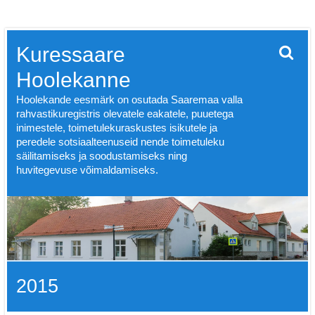
Skip
Kuressaare
to
content
Hoolekanne
Hoolekande eesmärk on osutada Saaremaa valla
rahvastikuregistris olevatele eakatele, puuetega
inimestele, toimetulekuraskustes isikutele ja
peredele sotsiaalteenuseid nende toimetuleku
säilitamiseks ja soodustamiseks ning
huvitegevuse võimaldamiseks.
2015