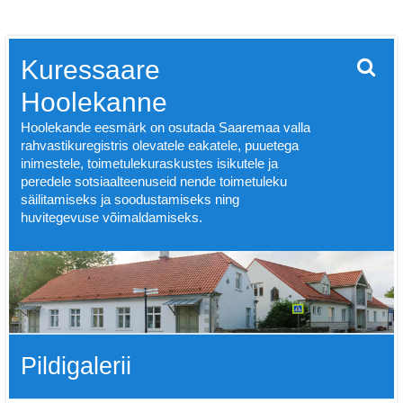
Skip
Kuressaare
to
content
Hoolekanne
Hoolekande eesmärk on osutada Saaremaa valla
rahvastikuregistris olevatele eakatele, puuetega
inimestele, toimetulekuraskustes isikutele ja
peredele sotsiaalteenuseid nende toimetuleku
säilitamiseks ja soodustamiseks ning
huvitegevuse võimaldamiseks.
Pildigalerii