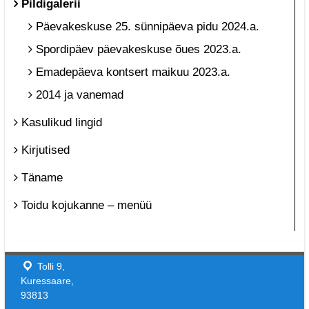
Pildigalerii
Päevakeskuse 25. sünnipäeva pidu 2024.a.
Spordipäev päevakeskuse õues 2023.a.
Emadepäeva kontsert maikuu 2023.a.
2014 ja vanemad
Kasulikud lingid
Kirjutised
Täname
Toidu kojukanne – menüü
Tolli 9,
Kuressaare,
93813