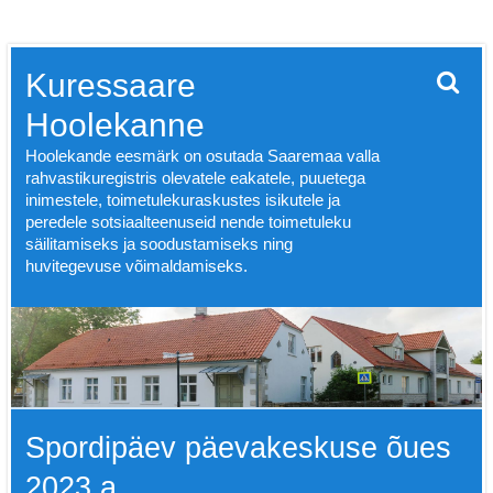
Skip
Kuressaare
to
content
Hoolekanne
Hoolekande eesmärk on osutada Saaremaa valla
rahvastikuregistris olevatele eakatele, puuetega
inimestele, toimetulekuraskustes isikutele ja
peredele sotsiaalteenuseid nende toimetuleku
säilitamiseks ja soodustamiseks ning
huvitegevuse võimaldamiseks.
Spordipäev päevakeskuse õues
2023.a.