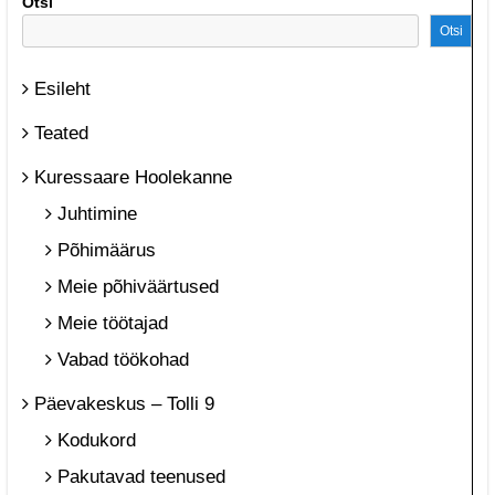
Otsi
Otsi
Esileht
Teated
Kuressaare Hoolekanne
Juhtimine
Põhimäärus
Meie põhiväärtused
Meie töötajad
Vabad töökohad
Päevakeskus – Tolli 9
Kodukord
Pakutavad teenused