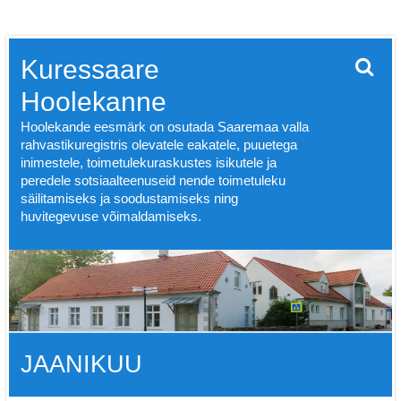
Skip
Kuressaare
to
content
Hoolekanne
Hoolekande eesmärk on osutada Saaremaa valla
rahvastikuregistris olevatele eakatele, puuetega
inimestele, toimetulekuraskustes isikutele ja
peredele sotsiaalteenuseid nende toimetuleku
säilitamiseks ja soodustamiseks ning
huvitegevuse võimaldamiseks.
JAANIKUU