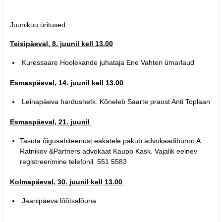
Juunikuu üritused
Teisipäeval, 8. juunil kell 13.00
Kuressaare Hoolekande juhataja Ene Vahteri ümarlaud
Esmaspäeval, 14. juunil kell 13.00
Leinapäeva hardushetk. Kõneleb Saarte praost Anti Toplaan
Esmaspäeval, 21. juunil
Tasuta õigusabiteenust eakatele pakub advokaadibüroo A.
Ratnikov &Partners advokaat Kaupo Kask. Vajalik eelnev
registreerimine telefonil 551 5583
Kolmapäeval, 30. juunil kell 13.00
Jaanipäeva lõõtsalõuna