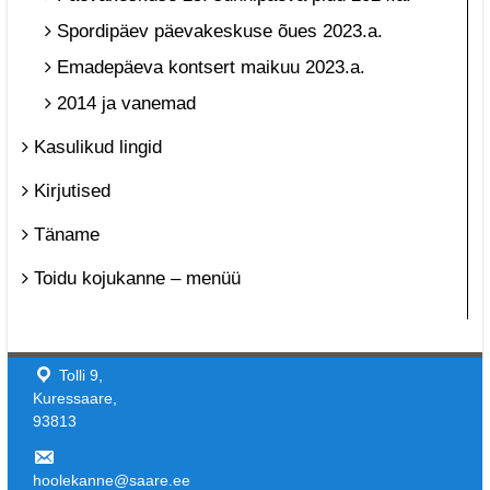
Spordipäev päevakeskuse õues 2023.a.
Emadepäeva kontsert maikuu 2023.a.
2014 ja vanemad
Kasulikud lingid
Kirjutised
Täname
Toidu kojukanne – menüü
Tolli 9,
Kuressaare,
93813
hoolekanne@saare.ee