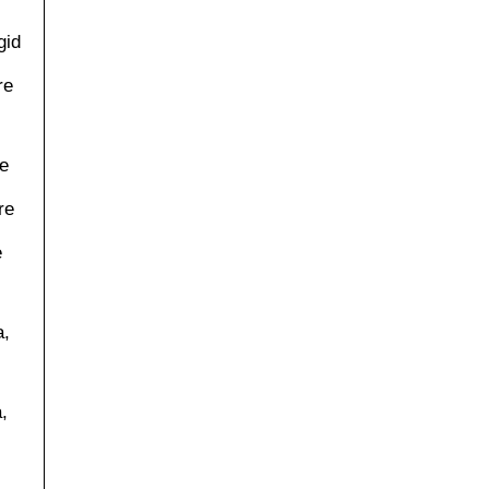
gid
re
re
re
e
a,
,