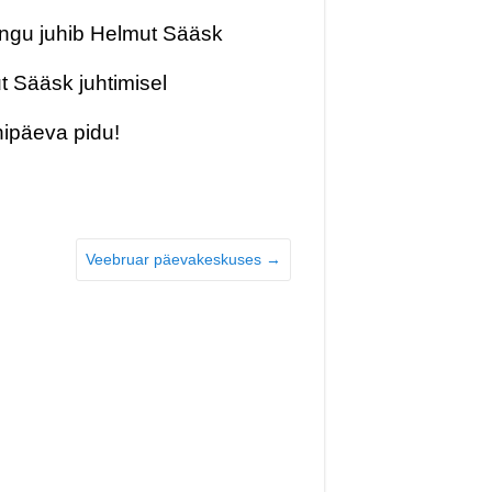
ängu juhib Helmut Sääsk
 Sääsk juhtimisel
ipäeva pidu!
Veebruar päevakeskuses
→