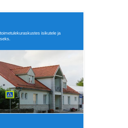
oimetulekuraskustes isikutele ja
iseks.