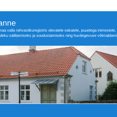
anne
valla rahvastikuregistris olevatele eakatele, puuetega inimestele, t
tuleku säilitamiseks ja soodustamiseks ning huvitegevuse võimaldam