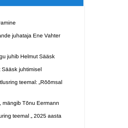
avamine
nde juhataja Ene Vahter
gu juhib Helmut Sääsk
Sääsk juhtimisel
tlusring teemal: „Rõõmsal
na, mängib Tõnu Eermann
luring teemal „ 2025 aasta