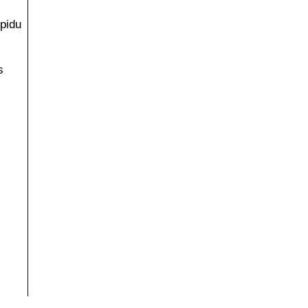
pidu
s