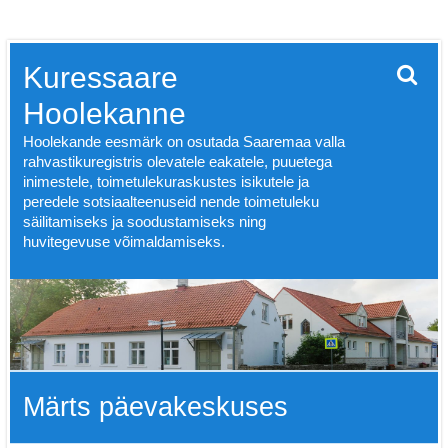
Skip
Kuressaare
to
content
Hoolekanne
Hoolekande eesmärk on osutada Saaremaa valla
rahvastikuregistris olevatele eakatele, puuetega
inimestele, toimetulekuraskustes isikutele ja
peredele sotsiaalteenuseid nende toimetuleku
säilitamiseks ja soodustamiseks ning
huvitegevuse võimaldamiseks.
Märts päevakeskuses