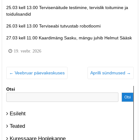
25.03 kell 13.00 Tervisenäitude testimine, tervislik toitumine ja
toidulisandid
26.03 kell 13.00 Terviseabi tutvustab robotloomi
27.03 kell 11.00 Kaardimäng Sasku, mängu juhib Helmut Sääsk
19. veebr. 2026
←
Veebruar päevakeskuses
Aprilli sündmused
→
Otsi
Otsi
Esileht
Teated
Kuressaare Hoolekanne