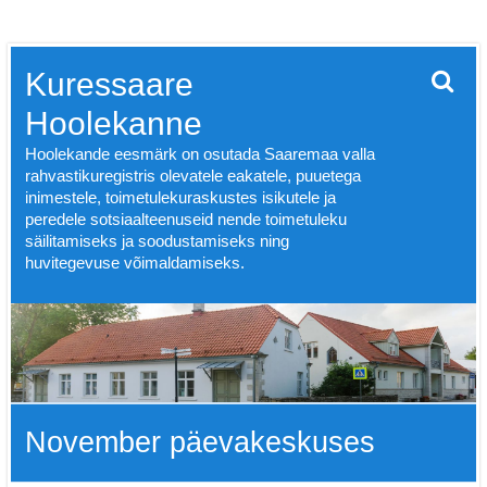
Skip
Kuressaare
to
content
Hoolekanne
Hoolekande eesmärk on osutada Saaremaa valla
rahvastikuregistris olevatele eakatele, puuetega
inimestele, toimetulekuraskustes isikutele ja
peredele sotsiaalteenuseid nende toimetuleku
säilitamiseks ja soodustamiseks ning
huvitegevuse võimaldamiseks.
November päevakeskuses