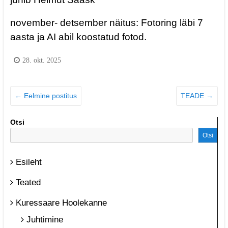
november- detsember näitus: Fotoring läbi 7
aasta ja AI abil koostatud fotod.
28. okt. 2025
←
Eelmine postitus
TEADE
→
Otsi
Otsi
Esileht
Teated
Kuressaare Hoolekanne
Juhtimine