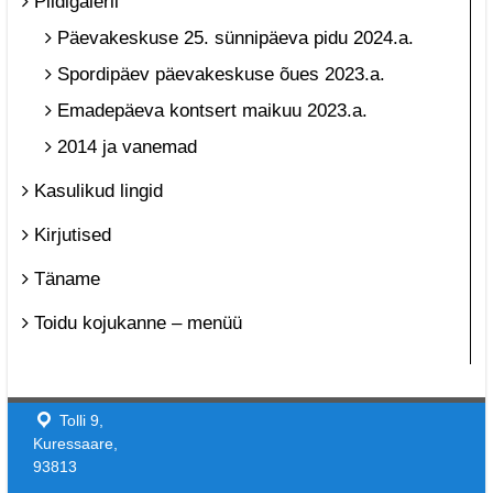
Pildigalerii
Päevakeskuse 25. sünnipäeva pidu 2024.a.
Spordipäev päevakeskuse õues 2023.a.
Emadepäeva kontsert maikuu 2023.a.
2014 ja vanemad
Kasulikud lingid
Kirjutised
Täname
Toidu kojukanne – menüü
Tolli 9,
Kuressaare,
93813